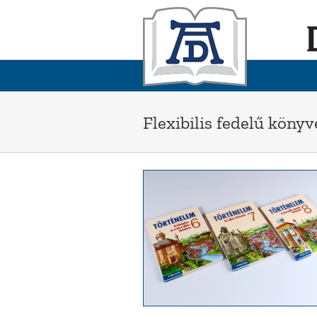
Skip
to
content
Flexibilis fedelű könyv