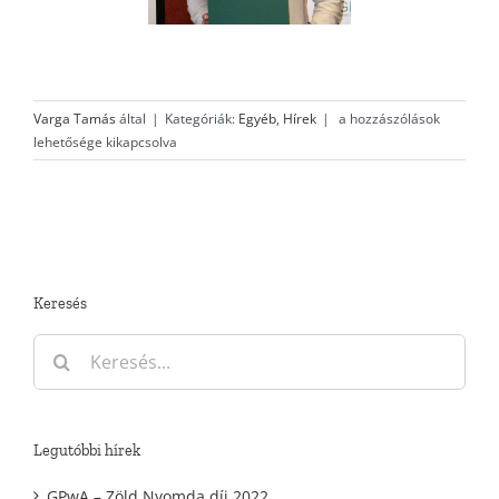
GPwA
Varga Tamás
által
|
Kategóriák:
Egyéb
,
Hírek
|
a hozzászólások
–
lehetősége kikapcsolva
Zöld
Nyomda
díj
2017
bejegyzéshez
Keresés
Keresés...
Legutóbbi hírek
GPwA – Zöld Nyomda díj 2022