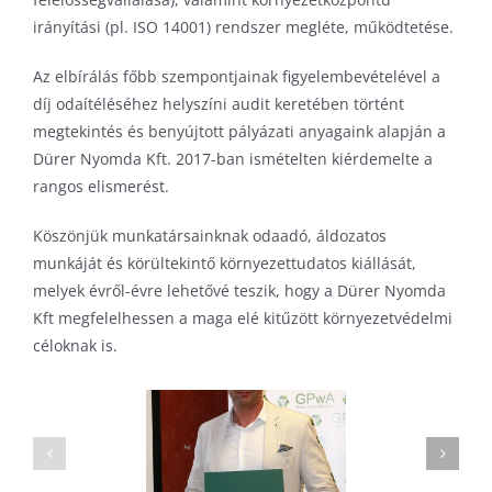
irányítási (pl. ISO 14001) rendszer megléte, működtetése.
Az elbírálás főbb szempontjainak figyelembevételével a
díj odaítéléséhez helyszíni audit keretében történt
megtekintés és benyújtott pályázati anyagaink alapján a
Dürer Nyomda Kft. 2017-ban ismételten kiérdemelte a
rangos elismerést.
Köszönjük munkatársainknak odaadó, áldozatos
munkáját és körültekintő környezettudatos kiállását,
melyek évről-évre lehetővé teszik, hogy a Dürer Nyomda
Kft megfelelhessen a maga elé kitűzött környezetvédelmi
céloknak is.