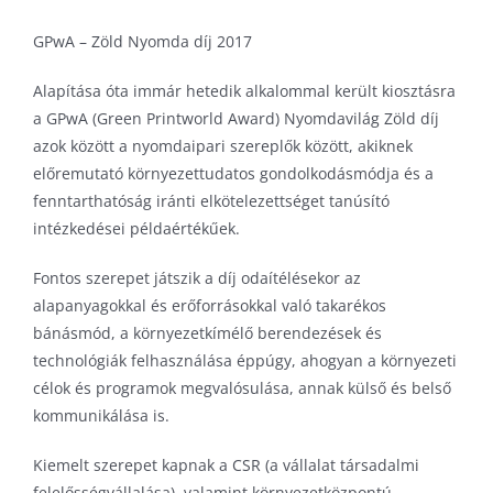
GPwA – Zöld Nyomda díj 2017
Alapítása óta immár hetedik alkalommal került kiosztásra
a GPwA (Green Printworld Award) Nyomdavilág Zöld díj
azok között a nyomdaipari szereplők között, akiknek
előremutató környezettudatos gondolkodásmódja és a
fenntarthatóság iránti elkötelezettséget tanúsító
intézkedései példaértékűek.
Fontos szerepet játszik a díj odaítélésekor az
alapanyagokkal és erőforrásokkal való takarékos
bánásmód, a környezetkímélő berendezések és
technológiák felhasználása éppúgy, ahogyan a környezeti
célok és programok megvalósulása, annak külső és belső
kommunikálása is.
Kiemelt szerepet kapnak a CSR (a vállalat társadalmi
felelősségvállalása), valamint környezetközpontú