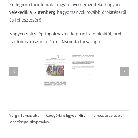
Kollégium tanulóinak, hogy a jövő nemzedéke hogyan
vélekedik a Gutenberg
-hagyományok tovább örökítéséről
és fejlesztéséről.
Nagyon sok szép fogalmazást
kaptunk a diákoktól, amit
ezúton is köszön a Dürer Nyomda társasága.
Milyen
Varga Tamás
által
|
Kategóriák:
Egyéb
,
Hírek
|
a hozzászólások
egy
lehetősége kikapcsolva
jó
könyv?