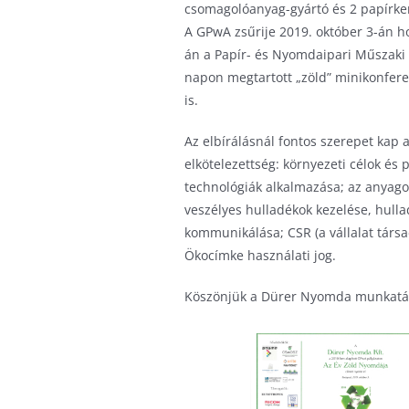
csomagolóanyag-gyártó és 2 papírker
A GPwA zsűrije 2019. október 3-án ho
án a Papír- és Nyomdaipari Műszaki
napon megtartott „zöld” minikonfere
is.
Az elbírálásnál fontos szerepet kap 
elkötelezettség: környezeti célok é
technológiák alkalmazása; az anyago
veszélyes hulladékok kezelése, hull
kommunikálása; CSR (a vállalat társa
Ökocímke használati jog.
Köszönjük a Dürer Nyomda munkatár