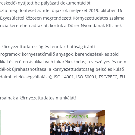
eskedő) nyújtott be pályázati dokumentációt.
zta meg döntését az idei díjakról, melyeket 2019. október 16-
 Egyesülettel közösen megrendezett Környezettudatos szakmai
ncia keretében adták át, köztük a Dürer Nyomdának Kft.-nek
a környezettudatosság és fenntarthatóság iránti
s programok; környezetkímélő anyagok, berendezések és zöld
kkal és erőforrásokkal való takarékoskodás; a veszélyes és nem
adékok újrahasznosítása, a környezettudatosság belső és külső
dalmi felelősségvállalása); ISO 14001, ISO 50001, FSC/PEFC, EU
sainak a környezettudatos munkáját!