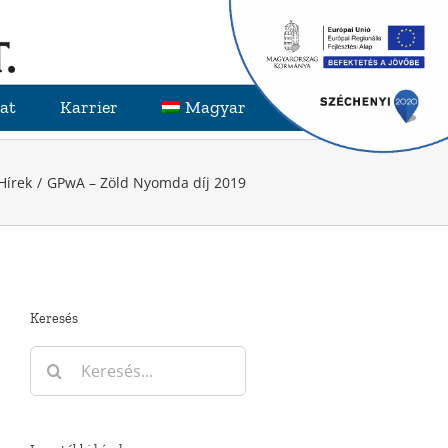
at
Karrier
Magyar
Hírek
GPwA – Zöld Nyomda díj 2019
Keresés
Keresés...