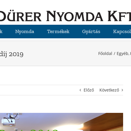
k
Nyomda
Termékek
Gyártás
Kapcsol
íj 2019
Főoldal
Egyéb
Előző
Következő