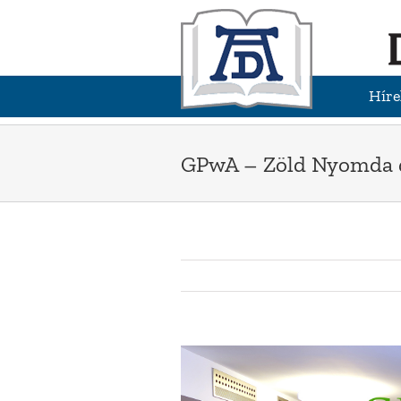
Kihagyás
Híre
GPwA – Zöld Nyomda d