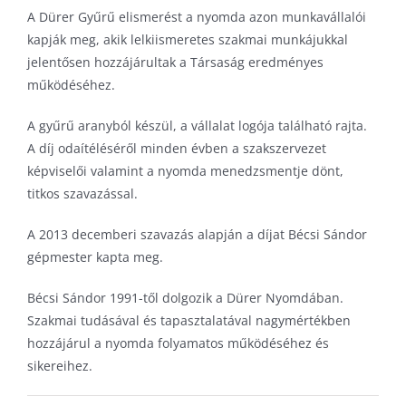
A Dürer Gyűrű elismerést a nyomda azon munkavállalói
kapják meg, akik lelkiismeretes szakmai munkájukkal
jelentősen hozzájárultak a Társaság eredményes
működéséhez.
A gyűrű aranyból készül, a vállalat logója található rajta.
A díj odaítéléséről minden évben a szakszervezet
képviselői valamint a nyomda menedzsmentje dönt,
titkos szavazással.
A 2013 decemberi szavazás alapján a díjat Bécsi Sándor
gépmester kapta meg.
Bécsi Sándor 1991-től dolgozik a Dürer Nyomdában.
Szakmai tudásával és tapasztalatával nagymértékben
hozzájárul a nyomda folyamatos működéséhez és
sikereihez.