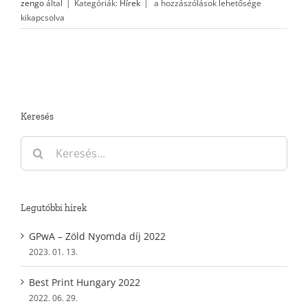
Dürer
zengo
által
|
Kategóriák:
Hírek
|
a hozzászólások lehetősége
Gyűrű
kikapcsolva
elismerés
2013
Bécsi
Sándor
bejegyzéshez
Keresés
Keresés...
Legutóbbi hírek
GPwA – Zöld Nyomda díj 2022
2023. 01. 13.
Best Print Hungary 2022
2022. 06. 29.