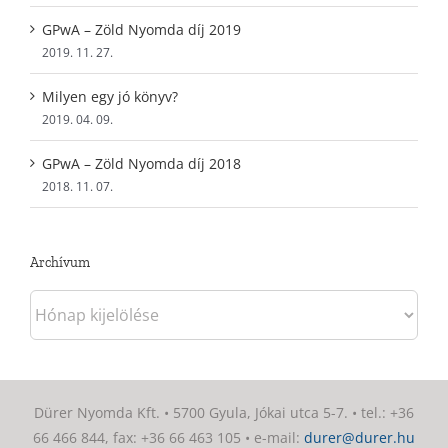
GPwA – Zöld Nyomda díj 2019
2019. 11. 27.
Milyen egy jó könyv?
2019. 04. 09.
GPwA – Zöld Nyomda díj 2018
2018. 11. 07.
Archívum
Archívum
Dürer Nyomda Kft. • 5700 Gyula, Jókai utca 5-7. • tel.: +36
66 466 844, fax: +36 66 463 105 • e-mail:
durer@durer.hu